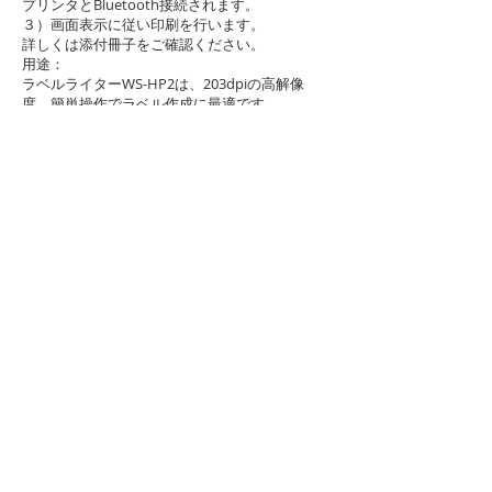
プリンタとBluetooth接続されます。
３）画面表示に従い印刷を行います。
詳しくは添付冊子をご確認ください。
用途：
ラベルライターWS-HP2は、203dpiの高解像
度。簡単操作でラベル作成に最適です。
豊富なテンプレートもご用意しております。
ご使用方法：
パワーボタンを長押ししパワーランプが緑にな
っていると印刷できます。
パワーランプ：緑点灯：印刷可能 / 赤点滅：充
電不足
緑点滅：電源オフ充電中 → 消
灯：充電完了
充電について：
ACアダプターは付属しておりませんので。お手
持ちのスマホ用ACアダプター等をご使用くださ
い。
保証：1年