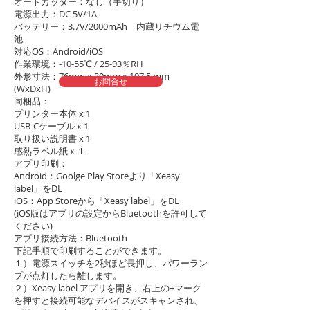
オートカッター：なし（手切り）
電源出力：DC 5V/1A
バッテリー：3.7V/2000mAh 内蔵リチウム電
池
対応OS：Android/iOS
作業環境：-10-55℃ / 25-93％RH
外形寸法：76mm x 30mm x 107.5 mm
お問合せ
(WxDxH)
同梱品：
プリンター本体 x 1
USB-Cケーブル x 1
取り扱い説明書 x 1
感熱ラベル紙ｘ１
アプリ印刷：
Android：Goolge Play Storeより「Xeasy
label」をDL
iOS：App Storeから「Xeasy label」をDL
(iOS版はアプリの設定からBluetoothを許可して
ください)
アプリ接続方法：Bluetooth
下記手順で印刷することができます。
１）電源スイッチを2秒ほど長押し、パワーラン
プが点灯したら離します。
２）Xeasy label アプリを開き、右上の+マーク
を押すと接続可能なデバイスがスキャンされ、