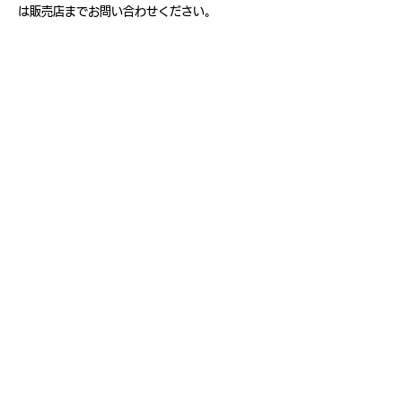
は販売店までお問い合わせください。
OEM&ODM製品に関するお問い合わせ⇒
こ
ちらをクリックしてください。
修理に関して⇒
修理のご依頼につきまして
は、ご購入先様を通じてご依頼いただくよう
お願い申しあげます。
営業時間外にいただいたメッセージは翌日以降
の営業時間内ご連絡いたします。お気軽にお問
い合わせください。
ダウンロード
会社概要
OEM&ODM
製品情報
​ショップ
お問い合わせ
〒110-0014 東京都台東区北上野1丁目7番3号