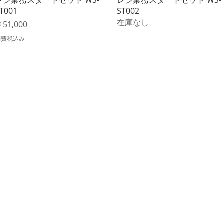
T001
ST002
在庫なし
価格
51,000
消費税込み