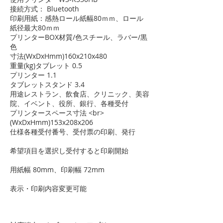
接続方式： Bluetooth
印刷用紙：感熱ロール紙幅80ｍｍ、ロール
紙径最大80ｍｍ
プリンターBOX材質/色スチール、ラバー/黒
色
寸法(WxDxHmm)160x210x480
重量(kg)タブレット 0.5
プリンター 1.1
タブレットスタンド 3.4
用途レストラン、飲食店、クリニック、美容
院、イベント、役所、銀行、各種受付
プリンタースペース寸法 <br>
(WxDxHmm)153x208x206
仕様各種受付番号、受付票の印刷、発行
希望項目を選択し受付すると印刷開始
用紙幅 80mm、印刷幅 72mm
表示・印刷内容変更可能