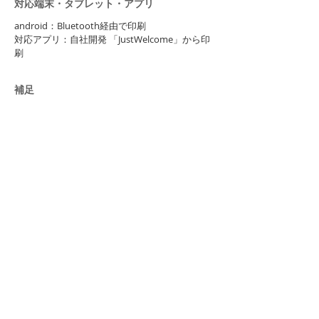
​対応端末・タブレット・アプリ
android：Bluetooth経由で印刷
対応アプリ：自社開発 「JustWelcome」から印
刷
​補足
取扱い操作上のご不明点がございましたら info
＠washintech.co.jp にお問い合わせください
お問い合わせ