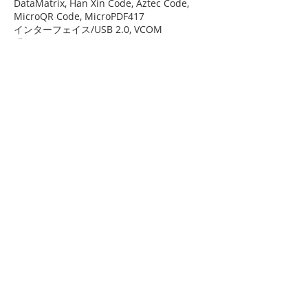
DataMatrix, Han Xin Code, Aztec Code,
MicroQR Code, MicroPDF417
インターフェイス/USB 2.0, VCOM
重量/146g
ケーブル/直線 2.0 m
カラー/黒
指標の指示/LEDとビープ音
電圧入力/4.4 ~ 5.25 VDC
現状/スタンバイ: 160 mA, 動作: 300 mA
(Max: 480 mA)
環境シーリング/IP52
動作温度/-10°C~50°C
保管温度/-20°C~70°C
湿度/5% -95% (非結露)
光量レベル/0 to 100,000 lux
耐落耐性/コンクリートに2.0m落下
ダウンロード
会社概要
OEM&ODM
製品情報
​ショップ
お問い合わせ