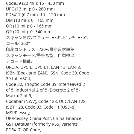
Code39 (20 mil): 15 - 430 mm
UPC (13 mil): 0 - 280 mm
PDF417 (6.7 mil): 15 - 120 mm
DM (10 mil): 0 - 165 mm
QR (10 mil): 0 - 165 mm
QR (20 mil): 0 -340 mm
スキャン角度/スキュー: ±70°, ピッチ: ±75°,
ロール: 360°
印刷コントラスト/20%最小反射率差
スキャンモード/手持ち型、自動検出
デコード機能/
UPC-A, UPC-E, UPC-E1, EAN-13, EAN-8,
ISBN (Bookland EAN), ISSN, Code 39, Code
39 full ASCII,
Code 32, Trioptic Code 39, Interleaved 2
of 5, Industrial 2 of 5 (Discrete 2 of 5),
Matrix 2 of 5,
Codabar (NW7), Code 128, UCC/EAN 128,
ISBT 128, Code 93, Code 11 (USD-8),
MSI/Plessey,
UK/Plessey, China Post, China Finance,
GS1 DataBar (formerly RSS) variants,
PDF417, QR Code,