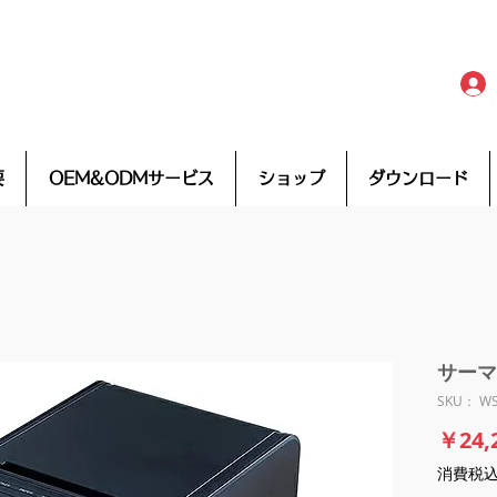
要
OEM&ODMサービス
ショップ
ダウンロード
サーマル
SKU： WS
￥24,
消費税