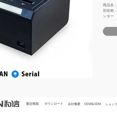
商品名：
別名称
ンター
メーカ
型番：WS
プリン
紙幅：57.
紙径：最
プリン
48mm/
コラムキャ
オート
プリント
ラインス
カラム(列
42colum
56colum
21colum
文字サイズ
会社概要
OEM&ODM
ダウンロード
​ショッ
製品情報
1.5x3.0
1.1x2.1