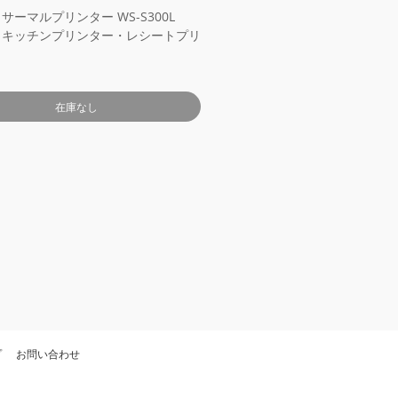
サーマルプリンター WS-S300L
：キッチンプリンター・レシートプリ
ー：和信テック
-S300L
在庫なし
ト方法：ダイレクトサーマル
5±0.5mm/79.5±0.5mm
大：80mm
ト幅：
52mm/64mm/72mm/76mm/80mm
パシティ：576 dots/line
カッター：パーシャル
速度：300mm/s
ペース：3.75mm(コマンド変更可)
)数：80mm ロール紙：Font A -
ns or 48columns / Font B -
ns or 64 columns Chinese -
ns or 24 columns
：ANK,Font A：
プ
お問い合わせ
mm(12x24 dots) Font B：
mm(9x17 dots)